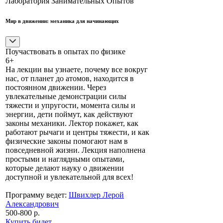
Лаборатория Занимательных Опытов
Мир в движении: механика для начинающих
Поучаствовать в опытах по физике
6+
На лекции вы узнаете, почему все вокруг
нас, от планет до атомов, находится в
постоянном движении. Через
увлекательные демонстрации силы
тяжести и упругости, момента силы и
энергии, дети поймут, как действуют
законы механики. Лектор покажет, как
работают рычаги и центры тяжести, и как
физические законы помогают нам в
повседневной жизни. Лекция наполнена
простыми и наглядными опытами,
которые делают науку о движении
доступной и увлекательной для всех!
Программу ведет:
Швихлер Лерой
Александрович
500-800 р.
Купить билет