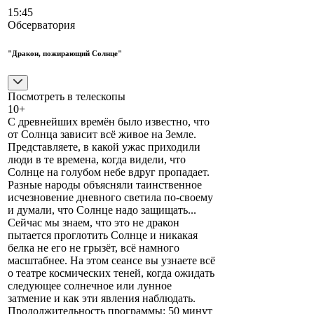
15:45
Обсерватория
"Дракон, пожирающий Солнце"
Посмотреть в телескопы
10+
С древнейших времён было известно, что
от Солнца зависит всё живое на Земле.
Представляете, в какой ужас приходили
люди в те времена, когда видели, что
Солнце на голубом небе вдруг пропадает.
Разные народы объясняли таинственное
исчезновение дневного светила по-своему
и думали, что Солнце надо защищать...
Сейчас мы знаем, что это не дракон
пытается проглотить Солнце и никакая
белка не его не грызёт, всё намного
масштабнее. На этом сеансе вы узнаете всё
о театре космических теней, когда ожидать
следующее солнечное или лунное
затмение и как эти явления наблюдать.
Продолжительность программы: 50 минут