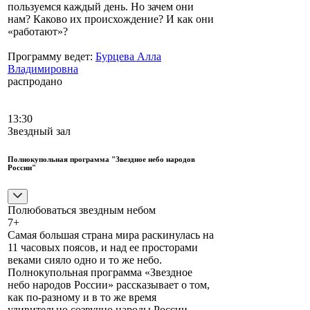
пользуемся каждый день. Но зачем они
нам? Каково их происхождение? И как они
«работают»?
Программу ведет:
Бурцева Алла
Владимировна
распродано
13:30
Звездный зал
Полнокупольная программа "Звездное небо народов
России"
Полюбоваться звездным небом
7+
Самая большая страна мира раскинулась на
11 часовых поясов, и над ее просторами
веками сияло одно и то же небо.
Полнокупольная программа «Звездное
небо народов России» рассказывает о том,
как по-разному и в то же время
удивительно созвучно народы России