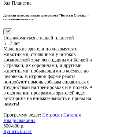
Зал Планетка
Детская интерактивная программа "Белка и Стрелка –
собаки-космонавты"
Познакомиться с нашей планетой
5 - 7 лет
Маленькие зрители познакомятся с
животными, стоявшими у истоков
космической эры: легендарными Белкой и
Стрелкой, их сородичами, и другими
животными, побывавшими в космосе до
человека. В игровой форме ребята
попробуют помочь собакам справиться с
трудностями на тренировках и в полете. А
в окончании программы зрителей ждет
викторина на внимательность и призы на
память!
Программу ведет:
Петросян Наталия
Владиславовна
500-800 р.
Купить билет