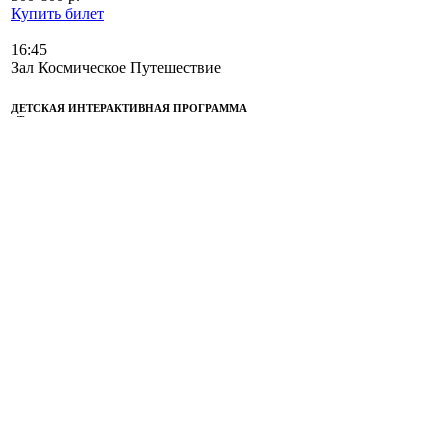
Купить билет
16:45
Зал Космическое Путешествие
ДЕТСКАЯ ИНТЕРАКТИВНАЯ ПРОГРАММА
«Таинственные спутники планет»
Отправиться в космический полет
5 - 7 лет
Самые смелые и отважные Космические
исследователи совершат
головокружительный полет, в ходе
которого познакомятся с крупнейшими
спутниками больших планет и определят
границы Солнечной системы.
Программу ведет:
Разницина Ульяна
Фёдоровна
500-800 р.
Купить билет
17:00