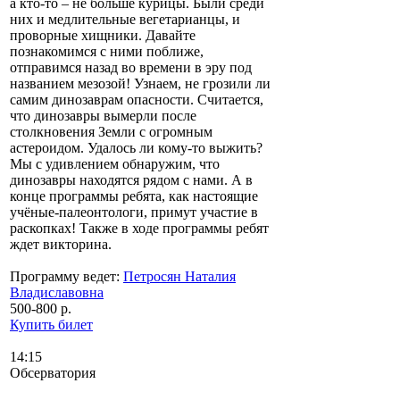
а кто-то – не больше курицы. Были среди
них и медлительные вегетарианцы, и
проворные хищники. Давайте
познакомимся с ними поближе,
отправимся назад во времени в эру под
названием мезозой! Узнаем, не грозили ли
самим динозаврам опасности. Считается,
что динозавры вымерли после
столкновения Земли с огромным
астероидом. Удалось ли кому-то выжить?
Мы с удивлением обнаружим, что
динозавры находятся рядом с нами. А в
конце программы ребята, как настоящие
учёные-палеонтологи, примут участие в
раскопках! Также в ходе программы ребят
ждет викторина.
Программу ведет:
Петросян Наталия
Владиславовна
500-800 р.
Купить билет
14:15
Обсерватория